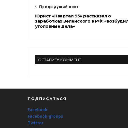
k
m
Предыдущий пост
Юрист «Квартал 95» рассказал о
заработках Зеленского в РФ: «возбуди
уголовные дела»
ОСТАВИТЬ КОММЕНТ.
ПОДПИСАТЬСЯ
Facebook
Facebook groups
Twitter