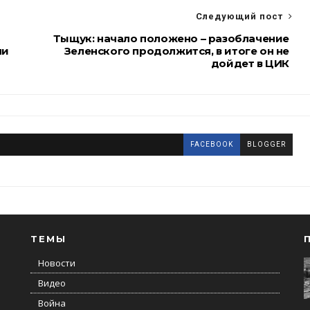
Следующий пост
Тыщук: начало положено – разоблачение
ли
Зеленского продолжится, в итоге он не
дойдет в ЦИК
FACEBOOK
BLOGGER
ТЕМЫ
Новости
Видео
Война