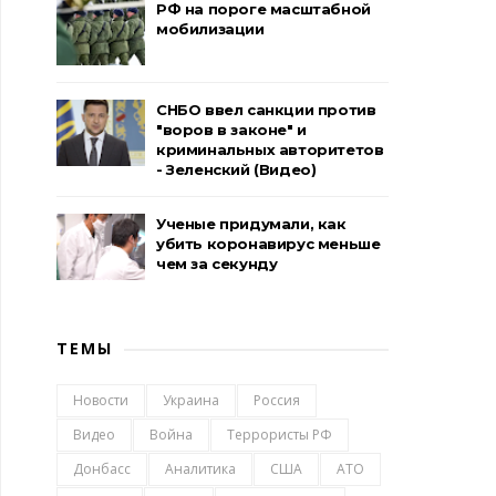
РФ на пороге масштабной
мобилизации
СНБО ввел санкции против
"воров в законе" и
криминальных авторитетов
- Зеленский (Видео)
Ученые придумали, как
убить коронавирус меньше
чем за секунду
ТЕМЫ
Новости
Украина
Россия
Видео
Война
Террористы РФ
Донбасс
Аналитика
США
АТО