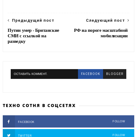
o
e
r
o
r
a
k
m
Предыдущий пост
Следующий пост
Путин умер - Британские
РФ на пороге масштабной
СМИ с ссылкой на
мобилизации
разведку
ОСТАВИТЬ КОММЕНТ.
FACEBOOK
BLOGGER
ТЕХНО СОТНЯ В СОЦСЕТЯХ
FOLLOW
FACEBOOK
FOLLOW
TWITTER