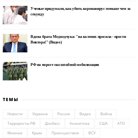
Ученые придумали, как убить коронавирус меньше чем за
секунду
Вдова брата Медведчука: "на коленях просила - прости
Виктора!" (Видео)
РФ на пороге масштабной мобилизации
ТЕМЫ
Новости
Украина
Россия
Видео
Война
Террористы РФ
Донбасс
Аналитика
США
АТО
Мнение
Крым
Происшествия
ВСУ