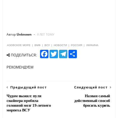
Автор
Unknown
8 ЛЕТ ТОМУ
АЗОВСКОЕ МОРЕ
|
ВМФ
|
ВСУ
|
НОВОСТИ
|
РОССИЯ
|
УКРАИНА
F
T
T
S
ПОДЕЛИТЬСЯ:
a
w
e
h
c
i
l
a
e
t
e
r
РЕКОМЕНДУЕМ
b
t
g
e
o
e
r
o
r
a
k
m
Предыдущий пост
Следующий пост
Чудом выжил: пуля
Назван самый
снайпера пробила
действенный способ
головной мозг 19-летнего
бросить курить
морпеха ВСУ