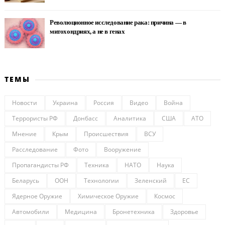
Революционное исследование рака: причина — в
митохондриях, а не в генах
ТЕМЫ
Новости
Украина
Россия
Видео
Война
Террористы РФ
Донбасс
Аналитика
США
АТО
Мнение
Крым
Происшествия
ВСУ
Расследование
Фото
Вооружение
Пропагандисты РФ
Техника
НАТО
Наука
Беларусь
ООН
Технологии
Зеленский
ЕС
Ядерное Оружие
Химическое Оружие
Космос
Автомобили
Медицина
Бронетехника
Здоровье