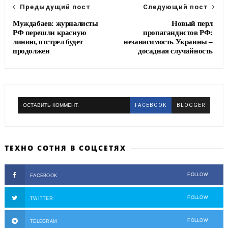
Предыдущий пост
Следующий пост
Муждабаев: журналисты
Новый перл
РФ перешли красную
пропагандистов РФ:
линию, отстрел будет
независимость Украины –
продолжен
досадная случайность
ОСТАВИТЬ КОММЕНТ.
FACEBOOK
BLOGGER
ТЕХНО СОТНЯ В СОЦСЕТЯХ
FOLLOW
FACEBOOK
FOLLOW
TWITTER
FOLLOW
TELEGRAM