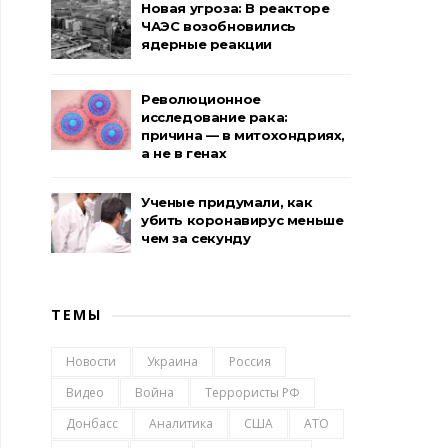
Новая угроза: В реакторе
ЧАЭС возобновились
ядерные реакции
Революционное
исследование рака:
причина — в митохондриях,
а не в генах
Ученые придумали, как
убить коронавирус меньше
чем за секунду
ТЕМЫ
Новости
Украина
Россия
Видео
Война
Террористы РФ
Донбасс
Аналитика
США
АТО