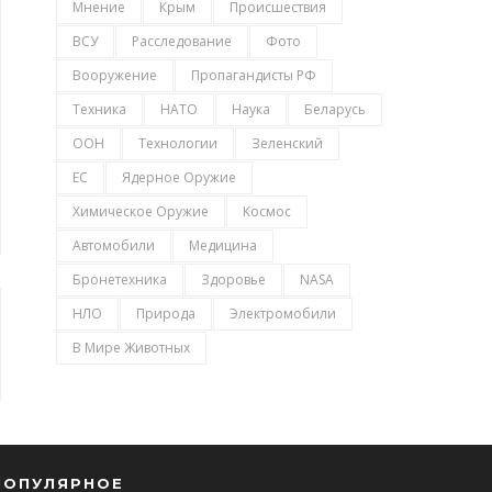
Мнение
Крым
Происшествия
ВСУ
Расследование
Фото
Вооружение
Пропагандисты РФ
Техника
НАТО
Наука
Беларусь
ООН
Технологии
Зеленский
ЕС
Ядерное Оружие
Химическое Оружие
Космос
Автомобили
Медицина
Бронетехника
Здоровье
NASA
НЛО
Природа
Электромобили
В Мире Животных
ПОПУЛЯРНОЕ