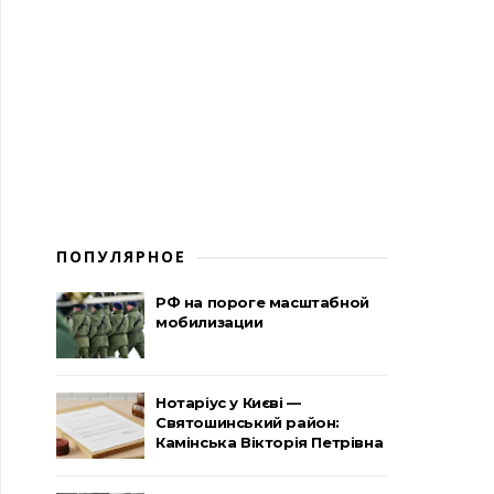
ПОПУЛЯРНОЕ
РФ на пороге масштабной
мобилизации
Нотаріус у Києві —
Святошинський район:
Камінська Вікторія Петрівна