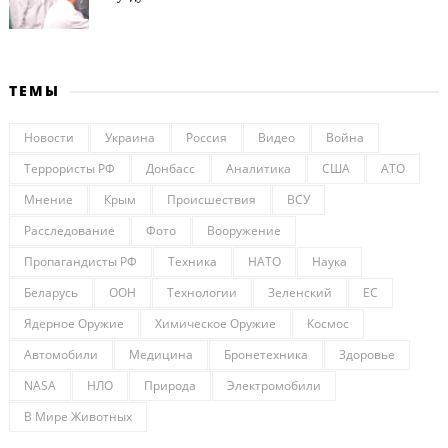
ТЕМЫ
Новости
Украина
Россия
Видео
Война
Террористы РФ
Донбасс
Аналитика
США
АТО
Мнение
Крым
Происшествия
ВСУ
Расследование
Фото
Вооружение
Пропагандисты РФ
Техника
НАТО
Наука
Беларусь
ООН
Технологии
Зеленский
ЕС
Ядерное Оружие
Химическое Оружие
Космос
Автомобили
Медицина
Бронетехника
Здоровье
NASA
НЛО
Природа
Электромобили
В Мире Животных