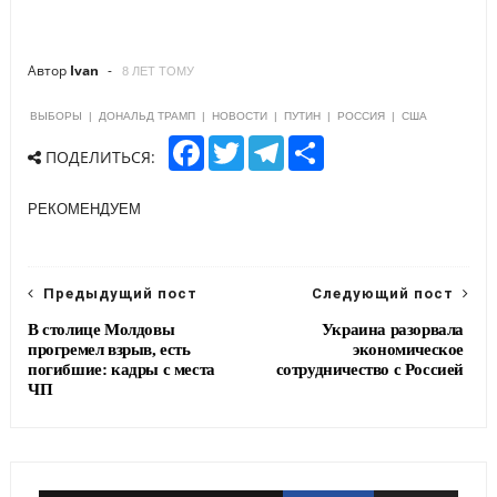
Автор
Ivan
8 ЛЕТ ТОМУ
ВЫБОРЫ
|
ДОНАЛЬД ТРАМП
|
НОВОСТИ
|
ПУТИН
|
РОССИЯ
|
США
F
T
T
S
ПОДЕЛИТЬСЯ:
a
w
e
h
c
i
l
a
e
t
e
r
РЕКОМЕНДУЕМ
b
t
g
e
o
e
r
o
r
a
k
m
Предыдущий пост
Следующий пост
В столице Молдовы
Украина разорвала
прогремел взрыв, есть
экономическое
погибшие: кадры с места
сотрудничество с Россией
ЧП