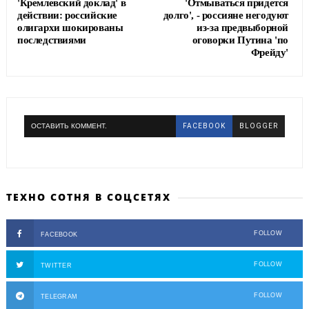
'Кремлевский доклад' в
'Отмываться придется
действии: российские
долго', - россияне негодуют
олигархи шокированы
из-за предвыборной
последствиями
оговорки Путина 'по
Фрейду'
ОСТАВИТЬ КОММЕНТ.
FACEBOOK
BLOGGER
ТЕХНО СОТНЯ В СОЦСЕТЯХ
FOLLOW
FACEBOOK
FOLLOW
TWITTER
FOLLOW
TELEGRAM