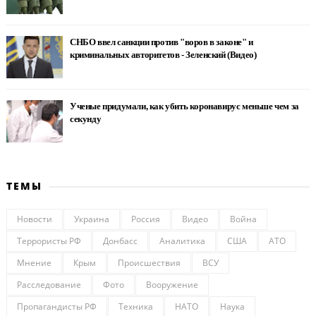
СНБО ввел санкции против "воров в законе" и
криминальных авторитетов - Зеленский (Видео)
Ученые придумали, как убить коронавирус меньше чем за
секунду
ТЕМЫ
Новости
Украина
Россия
Видео
Война
Террористы РФ
Донбасс
Аналитика
США
АТО
Мнение
Крым
Происшествия
ВСУ
Расследование
Фото
Вооружение
Пропагандисты РФ
Техника
НАТО
Наука