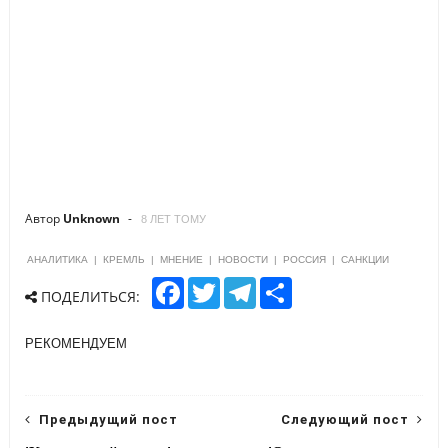
Автор
Unknown
8 ЛЕТ ТОМУ
АНАЛИТИКА
|
КРЕМЛЬ
|
МНЕНИЕ
|
НОВОСТИ
|
РОССИЯ
|
САНКЦИИ
F
T
T
S
ПОДЕЛИТЬСЯ:
a
w
e
h
c
i
l
a
e
t
e
r
РЕКОМЕНДУЕМ
b
t
g
e
o
e
r
o
r
a
k
m
Предыдущий пост
Следующий пост