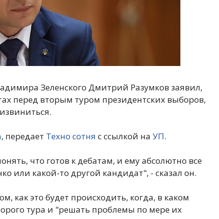
ладимира Зеленского Дмитрий Разумков заявил,
атах перед вторым туром президентских выборов,
 извиниться.
а
, передает
Техно сотня
с ссылкой на
УП
.
нять, что готов к дебатам, и ему абсолютно все
о или какой-то другой кандидат", - сказал он.
ом, как это будет происходить, когда, в каком
торого тура и "решать проблемы по мере их