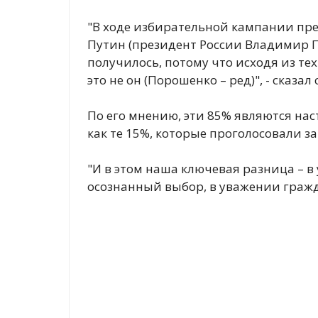
"В ходе избирательной кампании прези
Путин (президент России Владимир Пут
получилось, потому что исходя из те
это не он (Порошенко – ред)", - сказал
По его мнению, эти 85% являются на
как те 15%, которые проголосовали з
"И в этом наша ключевая разница – 
осознанный выбор, в уважении гражда