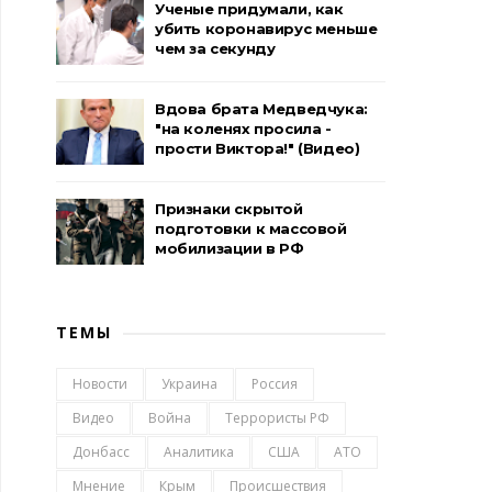
Ученые придумали, как
убить коронавирус меньше
чем за секунду
Вдова брата Медведчука:
"на коленях просила -
прости Виктора!" (Видео)
Признаки скрытой
подготовки к массовой
мобилизации в РФ
ТЕМЫ
Новости
Украина
Россия
Видео
Война
Террористы РФ
Донбасс
Аналитика
США
АТО
Мнение
Крым
Происшествия