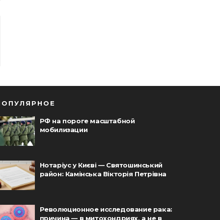
ПОПУЛЯРНОЕ
РФ на пороге масштабной
мобилизации
Нотаріус у Києві — Святошинський
район: Камінська Вікторія Петрівна
Революционное исследование рака:
причина — в митохондриях, а не в