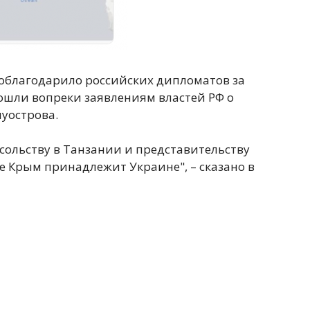
облагодарило российских дипломатов за
ошли вопреки заявлениям властей РФ о
луострова.
ольству в Танзании и представительству
де Крым принадлежит Украине", – сказано в