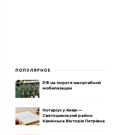
ПОПУЛЯРНОЕ
РФ на пороге масштабной
мобилизации
Нотаріус у Києві —
Святошинський район:
Камінська Вікторія Петрівна