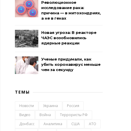
Революционное
исследование рака:
причина — в митохондриях,
а не в генах
Новая угроза: В реакторе
ЧАЭС возобновились
ядерные реакции
Ученые придумали, как
убить коронавирус меньше
чем за секунду
ТЕМЫ
Новости
Украина
Россия
Видео
Война
Террористы РФ
Донбасс
Аналитика
США
АТО