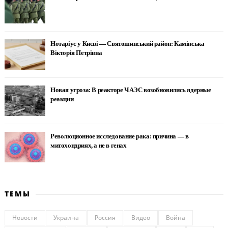
Нотаріус у Києві — Святошинський район: Камінська
Вікторія Петрівна
Новая угроза: В реакторе ЧАЭС возобновились ядерные
реакции
Революционное исследование рака: причина — в
митохондриях, а не в генах
ТЕМЫ
Новости
Украина
Россия
Видео
Война