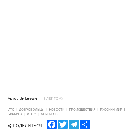
Автор
Unknown
8 ЛЕТ ТОМУ
АТО
|
ДОБРОВОЛЬЦЫ
|
НОВОСТИ
|
ПРОИСШЕСТВИЯ
|
РУССКИЙ МИР
|
УКРАИНА
|
ФОТО
|
ЧЕРНИГОВ
F
T
T
S
ПОДЕЛИТЬСЯ:
a
w
e
h
c
i
l
a
e
t
e
r