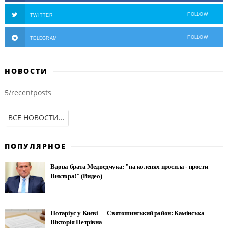
FOLLOW
TWITTER
FOLLOW
TELEGRAM
НОВОСТИ
5/recentposts
ВСЕ НОВОСТИ...
ПОПУЛЯРНОЕ
Вдова брата Медведчука: "на коленях просила - прости
Виктора!" (Видео)
Нотаріус у Києві — Святошинський район: Камінська
Вікторія Петрівна