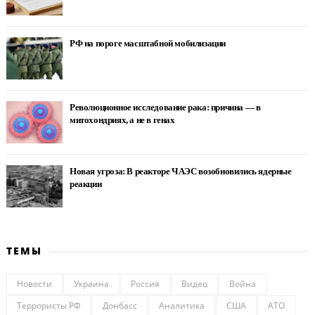
РФ на пороге масштабной мобилизации
Революционное исследование рака: причина — в
митохондриях, а не в генах
Новая угроза: В реакторе ЧАЭС возобновились ядерные
реакции
ТЕМЫ
Новости
Украина
Россия
Видео
Война
Террористы РФ
Донбасс
Аналитика
США
АТО