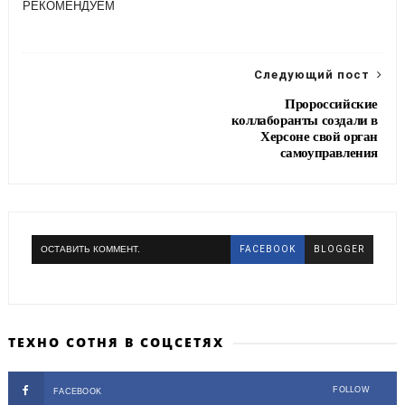
РЕКОМЕНДУЕМ
b
t
g
e
o
e
r
o
r
a
k
m
Следующий пост
Пророссийские
коллаборанты создали в
Херсоне свой орган
самоуправления
ОСТАВИТЬ КОММЕНТ.
FACEBOOK
BLOGGER
ТЕХНО СОТНЯ В СОЦСЕТЯХ
FOLLOW
FACEBOOK