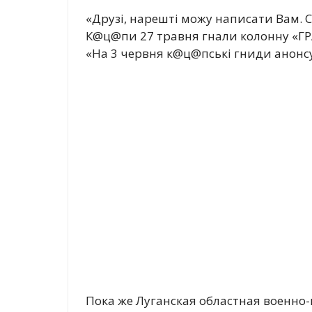
«Друзі, нарешті можу написати Вам. С
К@ц@пи 27 травня гнали колонну «ГРА
«На 3 червня к@ц@пські гниди анонс
Пока же Луганская областная военно