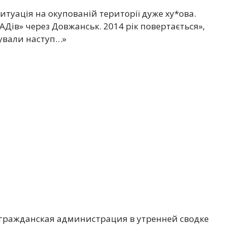
итуація на окупованій території дуже ху*ова.
Дів» через Довжанськ. 2014 рік повертається»,
ували наступ…»
-гражданская администрация в утренней сводке