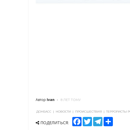
Автор
Ivan
8 ЛЕТ ТОМУ
ДОНБАСС
|
НОВОСТИ
|
ПРОИСШЕСТВИЯ
|
ТЕРРОРИСТЫ 
F
T
T
S
ПОДЕЛИТЬСЯ:
a
w
e
h
c
i
l
a