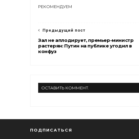
e
t
e
r
РЕКОМЕНДУЕМ
b
t
g
e
o
e
r
o
r
a
k
m
Предыдущий пост
Зал не аплодирует, премьер-министр
растерян: Путин на публике угодил в
конфуз
ОСТАВИТЬ КОММЕНТ.
ПОДПИСАТЬСЯ