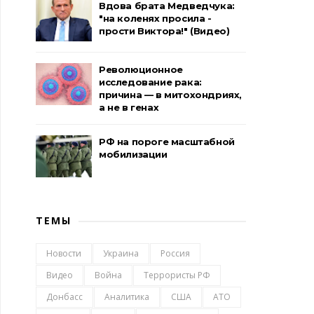
Вдова брата Медведчука:
"на коленях просила -
прости Виктора!" (Видео)
Революционное
исследование рака:
причина — в митохондриях,
а не в генах
РФ на пороге масштабной
мобилизации
ТЕМЫ
Новости
Украина
Россия
Видео
Война
Террористы РФ
Донбасс
Аналитика
США
АТО