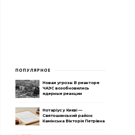
ПОПУЛЯРНОЕ
Новая угроза: В реакторе
ЧАЭС возобновились
ядерные реакции
Нотаріус у Києві —
Святошинський район:
Камінська Вікторія Петрівна