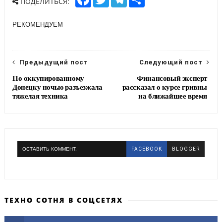
ПОДЕЛИТЬСЯ:
a
w
e
h
c
i
l
a
e
t
e
r
РЕКОМЕНДУЕМ
b
t
g
e
o
e
r
o
r
a
k
m
Предыдущий пост
Следующий пост
По оккупированному
Финансовый эксперт
Донецку ночью разъезжала
рассказал о курсе гривны
тяжелая техника
на ближайшее время
ОСТАВИТЬ КОММЕНТ.
FACEBOOK
BLOGGER
ТЕХНО СОТНЯ В СОЦСЕТЯХ