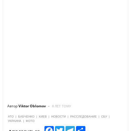
Автор
Viktor Oblomov
8 ЛЕТ ТОМУ
АТО
|
БАБЧЕНКО
|
КИЕВ
|
НОВОСТИ
|
РАССЛЕДОВАНИЕ
|
СБУ
|
УКРАИНА
|
ФОТО
F
T
T
S