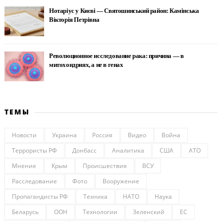
Нотаріус у Києві — Святошинський район: Камінська
Вікторія Петрівна
Революционное исследование рака: причина — в
митохондриях, а не в генах
ТЕМЫ
Новости
Украина
Россия
Видео
Война
Террористы РФ
Донбасс
Аналитика
США
АТО
Мнение
Крым
Происшествия
ВСУ
Расследование
Фото
Вооружение
Пропагандисты РФ
Техника
НАТО
Наука
Беларусь
ООН
Технологии
Зеленский
ЕС