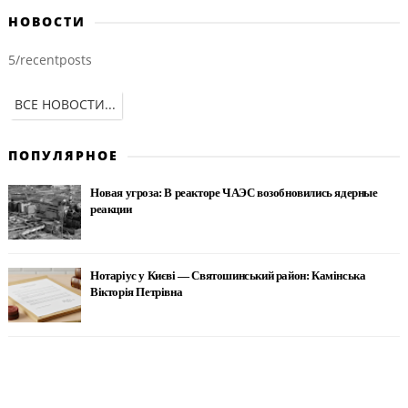
НОВОСТИ
5/recentposts
ВСЕ НОВОСТИ...
ПОПУЛЯРНОЕ
Новая угроза: В реакторе ЧАЭС возобновились ядерные
реакции
Нотаріус у Києві — Святошинський район: Камінська
Вікторія Петрівна
Вдова брата Медведчука: "на коленях просила - прости
Виктора!" (Видео)