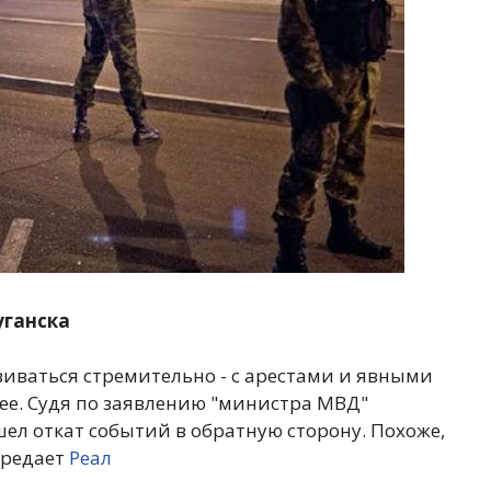
уганска
виваться стремительно - с арестами и явными
е. Судя по заявлению "министра МВД"
ел откат событий в обратную сторону. Похоже,
ередает
Реал