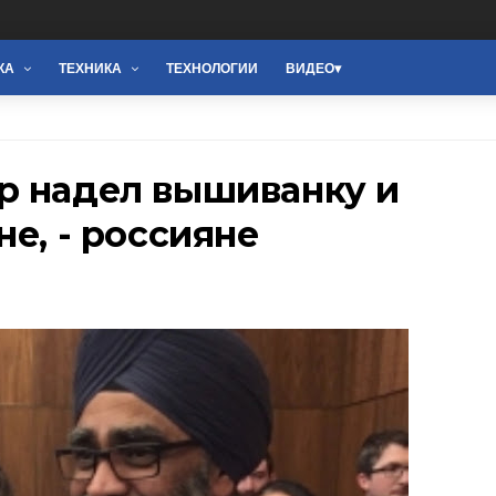
КА
ТЕХНИКА
ТЕХНОЛОГИИ
ВИДЕО
р надел вышиванку и
е, - россияне