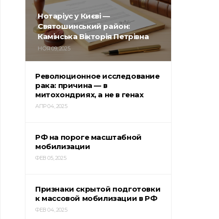
Нотаріус у Києві —
Святошинський район:
Камінська Вікторія Петрівна
НОЯ 09, 2025
Революционное исследование
рака: причина — в
митохондриях, а не в генах
АПР 04, 2025
РФ на пороге масштабной
мобилизации
ФЕВ 05, 2025
Признаки скрытой подготовки
к массовой мобилизации в РФ
ФЕВ 04, 2025