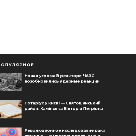
ПОПУЛЯРНОЕ
Новая угроза: В реакторе ЧАЭС
возобновились ядерные реакции
Нотаріус у Києві — Святошинський
район: Камінська Вікторія Петрівна
Революционное исследование рака:
причина — в митохондриях, а не в