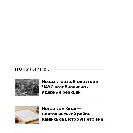
ПОПУЛЯРНОЕ
Новая угроза: В реакторе
ЧАЭС возобновились
ядерные реакции
Нотаріус у Києві —
Святошинський район:
Камінська Вікторія Петрівна