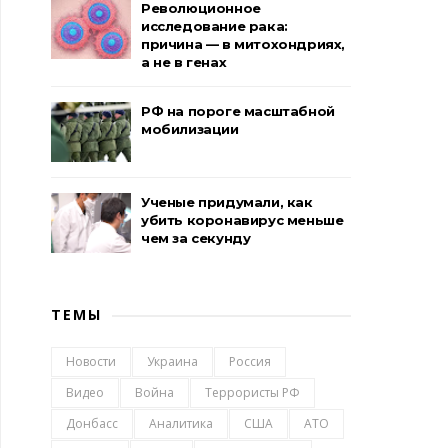
Революционное
исследование рака:
причина — в митохондриях,
а не в генах
РФ на пороге масштабной
мобилизации
Ученые придумали, как
убить коронавирус меньше
чем за секунду
ТЕМЫ
Новости
Украина
Россия
Видео
Война
Террористы РФ
Донбасс
Аналитика
США
АТО