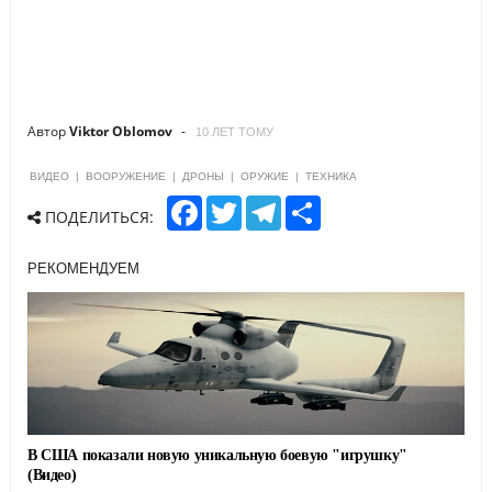
Автор
Viktor Oblomov
10 ЛЕТ ТОМУ
ВИДЕО
|
ВООРУЖЕНИЕ
|
ДРОНЫ
|
ОРУЖИЕ
|
ТЕХНИКА
F
T
T
S
ПОДЕЛИТЬСЯ:
a
w
e
h
c
i
l
a
e
t
e
r
РЕКОМЕНДУЕМ
b
t
g
e
o
e
r
o
r
a
k
m
В США показали новую уникальную боевую "игрушку"
(Видео)