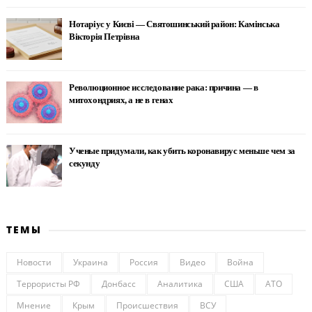
Нотаріус у Києві — Святошинський район: Камінська
Вікторія Петрівна
Революционное исследование рака: причина — в
митохондриях, а не в генах
Ученые придумали, как убить коронавирус меньше чем за
секунду
ТЕМЫ
Новости
Украина
Россия
Видео
Война
Террористы РФ
Донбасс
Аналитика
США
АТО
Мнение
Крым
Происшествия
ВСУ