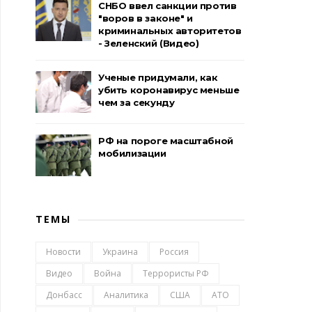
СНБО ввел санкции против
"воров в законе" и
криминальных авторитетов
- Зеленский (Видео)
Ученые придумали, как
убить коронавирус меньше
чем за секунду
РФ на пороге масштабной
мобилизации
ТЕМЫ
Новости
Украина
Россия
Видео
Война
Террористы РФ
Донбасс
Аналитика
США
АТО