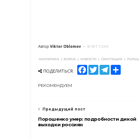
Автор
Viktor Oblomov
8 ЛЕТ ТОМУ
АНАЛИТИКА
|
ВОЙНА
|
НОВОСТИ
|
ОККУПАЦИЯ
|
ПОЛЬ
F
T
T
S
ПОДЕЛИТЬСЯ:
a
w
e
h
c
i
l
a
e
t
e
r
РЕКОМЕНДУЕМ
b
t
g
e
o
e
r
o
r
a
k
m
Предыдущий пост
Порошенко умер: подробности дикой
выходки россиян