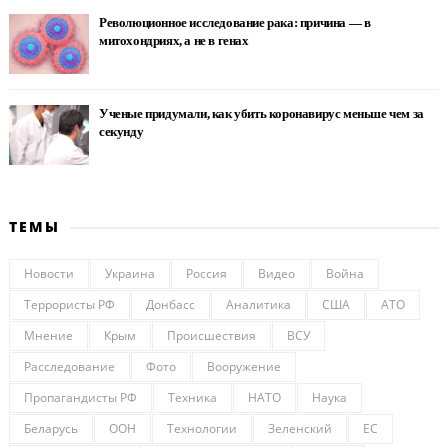
Революционное исследование рака: причина — в
митохондриях, а не в генах
Ученые придумали, как убить коронавирус меньше чем за
секунду
ТЕМЫ
Новости
Украина
Россия
Видео
Война
Террористы РФ
Донбасс
Аналитика
США
АТО
Мнение
Крым
Происшествия
ВСУ
Расследование
Фото
Вооружение
Пропагандисты РФ
Техника
НАТО
Наука
Беларусь
ООН
Технологии
Зеленский
ЕС