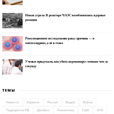
Новая угроза: В реакторе ЧАЭС возобновились ядерные
реакции
Революционное исследование рака: причина — в
митохондриях, а не в генах
Ученые придумали, как убить коронавирус меньше чем за
секунду
ТЕМЫ
Новости
Украина
Россия
Видео
Война
Террористы РФ
Донбасс
Аналитика
США
АТО