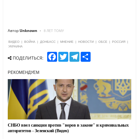
Автор
Unknown
8 ЛЕТ ТОМУ
ВИДЕО
|
ВОЙНА
|
ДОНБАСС
|
МНЕНИЕ
|
НОВОСТИ
|
ОБСЕ
|
РОССИЯ
|
УКРАИНА
F
T
T
S
ПОДЕЛИТЬСЯ:
a
w
e
h
c
i
l
a
e
t
e
r
РЕКОМЕНДУЕМ
b
t
g
e
o
e
r
o
r
a
k
m
СНБО ввел санкции против "воров в законе" и криминальных
авторитетов - Зеленский (Видео)