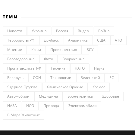
ТЕМЫ
Новости
Украина
Россия
Видео
Война
Террористы РФ
Донбасс
Аналитика
США
АТО
Мнение
Крым
Происшествия
ВСУ
Расследование
Фото
Вооружение
Пропагандисты РФ
Техника
НАТО
Наука
Беларусь
ООН
Технологии
Зеленский
ЕС
Ядерное Оружие
Химическое Оружие
Космос
Автомобили
Медицина
Бронетехника
Здоровье
NASA
НЛО
Природа
Электромобили
В Мире Животных