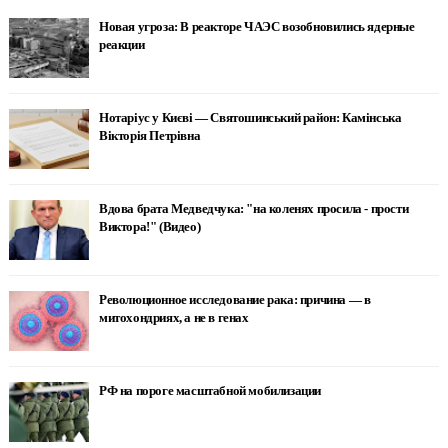
Новая угроза: В реакторе ЧАЭС возобновились ядерные
реакции
Нотаріус у Києві — Святошинський район: Камінська
Вікторія Петрівна
Вдова брата Медведчука: "на коленях просила - прости
Виктора!" (Видео)
Революционное исследование рака: причина — в
митохондриях, а не в генах
РФ на пороге масштабной мобилизации