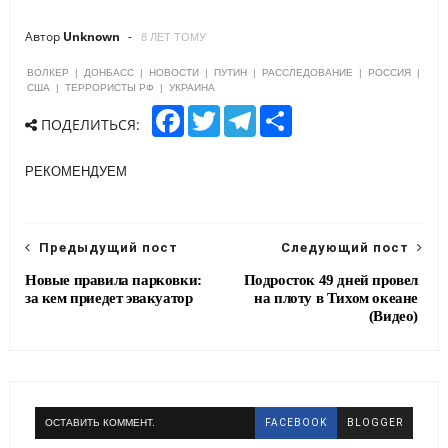
Автор
Unknown
8 ЛЕТ ТОМУ
ВОЛКЕР
|
ДОНБАСС
|
НОВОСТИ
|
ПУТИН
|
РАССЛЕДОВАНИЕ
|
РОССИЯ
|
США
|
ТЕРРОРИСТЫ РФ
|
УКРАИНА
F
T
T
S
ПОДЕЛИТЬСЯ:
a
w
e
h
c
i
l
a
e
t
e
r
РЕКОМЕНДУЕМ
b
t
g
e
o
e
r
o
r
a
k
m
Предыдущий пост
Следующий пост
Новые правила парковки:
Подросток 49 дней провел
за кем приедет эвакуатор
на плоту в Тихом океане
(Видео)
ОСТАВИТЬ КОММЕНТ.
FACEBOOK
BLOGGER