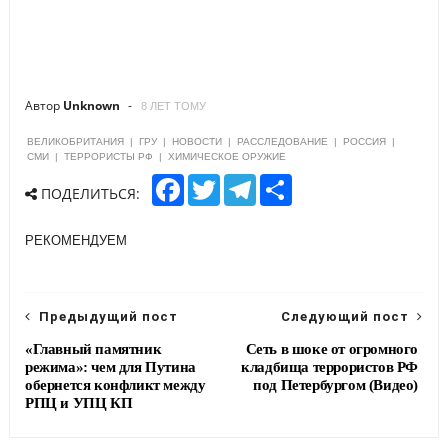
Автор
Unknown
8 ЛЕТ ТОМУ
ВЕЛИКОБРИТАНИЯ
|
ГРУ
|
НОВОСТИ
|
РАССЛЕДОВАНИЕ
|
РОССИЯ
|
СМИ
|
ТЕРРОРИСТЫ РФ
|
ХИМИЧЕСКОЕ ОРУЖИЕ
F
T
T
S
ПОДЕЛИТЬСЯ:
a
w
e
h
c
i
l
a
e
t
e
r
РЕКОМЕНДУЕМ
b
t
g
e
o
e
r
o
r
a
k
m
Предыдущий пост
Следующий пост
«Главный памятник
Сеть в шоке от огромного
режима»: чем для Путина
кладбища террористов РФ
обернется конфликт между
под Петербургом (Видео)
РПЦ и УПЦ КП