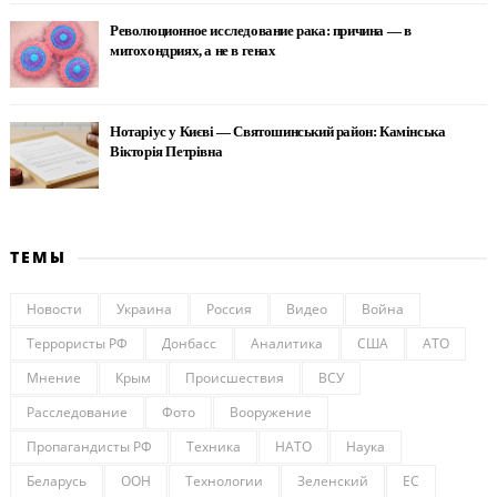
Революционное исследование рака: причина — в
митохондриях, а не в генах
Нотаріус у Києві — Святошинський район: Камінська
Вікторія Петрівна
ТЕМЫ
Новости
Украина
Россия
Видео
Война
Террористы РФ
Донбасс
Аналитика
США
АТО
Мнение
Крым
Происшествия
ВСУ
Расследование
Фото
Вооружение
Пропагандисты РФ
Техника
НАТО
Наука
Беларусь
ООН
Технологии
Зеленский
ЕС