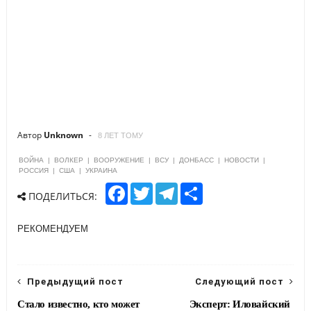
Автор
Unknown
8 ЛЕТ ТОМУ
ВОЙНА
|
ВОЛКЕР
|
ВООРУЖЕНИЕ
|
ВСУ
|
ДОНБАСС
|
НОВОСТИ
|
РОССИЯ
|
США
|
УКРАИНА
F
T
T
S
ПОДЕЛИТЬСЯ:
a
w
e
h
c
i
l
a
e
t
e
r
РЕКОМЕНДУЕМ
b
t
g
e
o
e
r
o
r
a
k
m
Предыдущий пост
Следующий пост
Стало известно, кто может
Эксперт: Иловайский