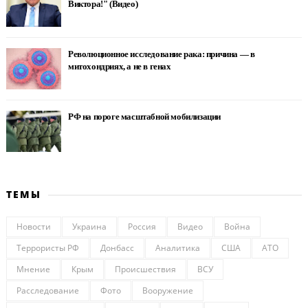
Виктора!" (Видео)
Революционное исследование рака: причина — в
митохондриях, а не в генах
РФ на пороге масштабной мобилизации
ТЕМЫ
Новости
Украина
Россия
Видео
Война
Террористы РФ
Донбасс
Аналитика
США
АТО
Мнение
Крым
Происшествия
ВСУ
Расследование
Фото
Вооружение