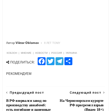
Автор
Viktor Oblomov
8 ЛЕТ ТОМУ
КОБЗОН
|
МНЕНИЕ
|
НОВОСТИ
|
РОССИЯ
|
УКРАИНА
F
T
T
S
ПОДЕЛИТЬСЯ:
a
w
e
h
c
i
l
a
e
t
e
r
РЕКОМЕНДУЕМ
b
t
g
e
o
e
r
o
r
a
k
m
Предыдущий пост
Следующий пост
В РФ взорвался завод по
На Черноморском курорте
производству авиабомб:
РФ прогремел взрыв
есть погибшие и раненные
(Видео 18+)