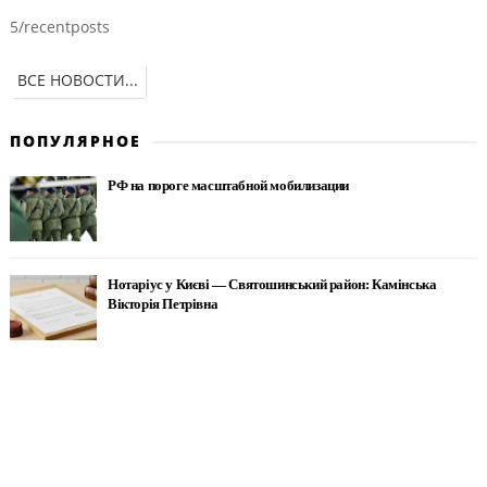
5/recentposts
ВСЕ НОВОСТИ...
ПОПУЛЯРНОЕ
РФ на пороге масштабной мобилизации
Нотаріус у Києві — Святошинський район: Камінська
Вікторія Петрівна
Новая угроза: В реакторе ЧАЭС возобновились ядерные
реакции
Революционное исследование рака: причина — в