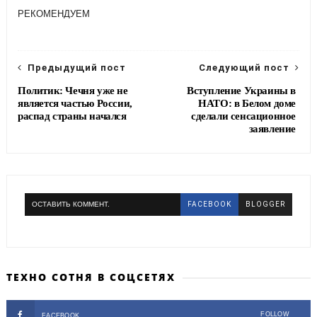
e
t
e
r
РЕКОМЕНДУЕМ
b
t
g
e
o
e
r
o
r
a
k
m
Предыдущий пост
Следующий пост
Политик: Чечня уже не
Вступление Украины в
является частью России,
НАТО: в Белом доме
распад страны начался
сделали сенсационное
заявление
ОСТАВИТЬ КОММЕНТ.
FACEBOOK
BLOGGER
ТЕХНО СОТНЯ В СОЦСЕТЯХ
FOLLOW
FACEBOOK