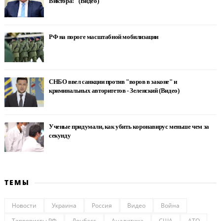
Виктора!" (Видео)
РФ на пороге масштабной мобилизации
СНБО ввел санкции против "воров в законе" и
криминальных авторитетов - Зеленский (Видео)
Ученые придумали, как убить коронавирус меньше чем за
секунду
ТЕМЫ
Новости
Украина
Россия
Видео
Война
Террористы РФ
Донбасс
Аналитика
США
АТО