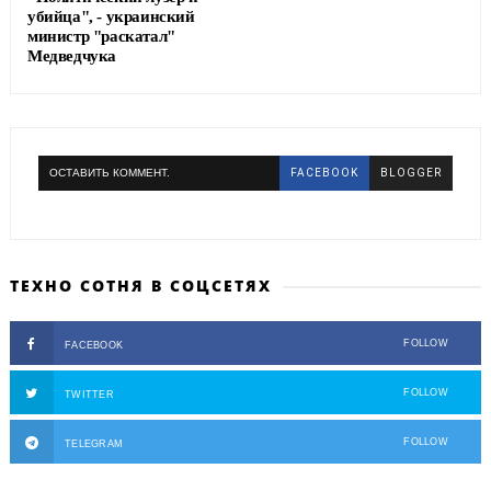
убийца", - украинский
министр "раскатал"
Медведчука
ОСТАВИТЬ КОММЕНТ.
FACEBOOK
BLOGGER
ТЕХНО СОТНЯ В СОЦСЕТЯХ
FOLLOW
FACEBOOK
FOLLOW
TWITTER
FOLLOW
TELEGRAM