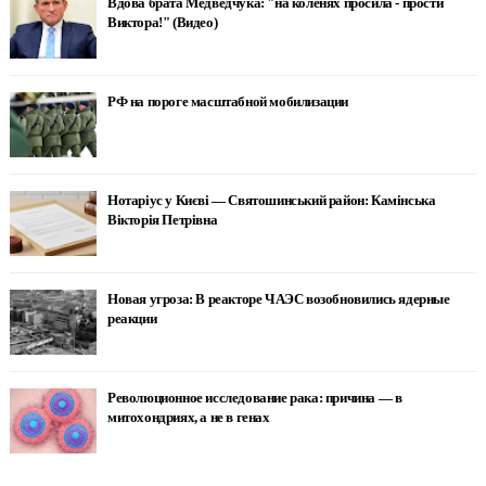
Вдова брата Медведчука: "на коленях просила - прости
Виктора!" (Видео)
РФ на пороге масштабной мобилизации
Нотаріус у Києві — Святошинський район: Камінська
Вікторія Петрівна
Новая угроза: В реакторе ЧАЭС возобновились ядерные
реакции
Революционное исследование рака: причина — в
митохондриях, а не в генах