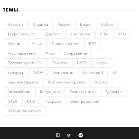
ТЕМЫ
Новости
Украина
Россия
Видео
Война
Террористы РФ
Донбасс
Аналитика
США
АТО
Мнение
Крым
Происшествия
ВСУ
Расследование
Фото
Вооружение
Пропагандисты РФ
Техника
НАТО
Наука
Беларусь
ООН
Технологии
Зеленский
ЕС
Ядерное Оружие
Химическое Оружие
Космос
Автомобили
Медицина
Бронетехника
Здоровье
NASA
НЛО
Природа
Электромобили
В Мире Животных