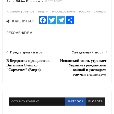
Автор
Viktor Oblomov
8 ЛЕТ ТОМУ
АРМЕНИЯ
|
ЛАВРОВ
|
МИД РФ
|
РАССЛЕДОВАНИЕ
|
РОССИЯ
|
СКАНДАЛ
F
T
T
S
ПОДЕЛИТЬСЯ:
a
w
e
h
c
i
l
a
e
t
e
r
РЕКОМЕНДУЕМ
b
t
g
e
o
e
r
o
r
a
k
m
Предыдущий пост
Следующий пост
В Бердянске прощаются с
Новинский опять угрожает
Виталием Олешко
Украине гражданской
"Сарматом" (Видео)
войной и распадом:
озвучен ультиматум
ОСТАВИТЬ КОММЕНТ.
FACEBOOK
BLOGGER