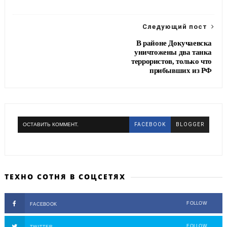
o
r
a
k
m
Следующий пост
В районе Докучаевска
уничтожены два танка
террористов, только что
прибывших из РФ
ОСТАВИТЬ КОММЕНТ.
FACEBOOK
BLOGGER
ТЕХНО СОТНЯ В СОЦСЕТЯХ
FOLLOW
FACEBOOK
FOLLOW