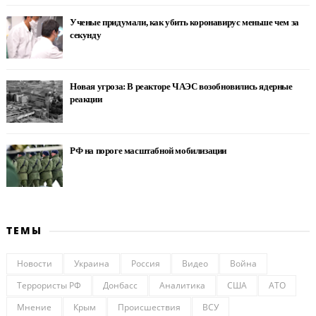
Ученые придумали, как убить коронавирус меньше чем за
секунду
Новая угроза: В реакторе ЧАЭС возобновились ядерные
реакции
РФ на пороге масштабной мобилизации
ТЕМЫ
Новости
Украина
Россия
Видео
Война
Террористы РФ
Донбасс
Аналитика
США
АТО
Мнение
Крым
Происшествия
ВСУ