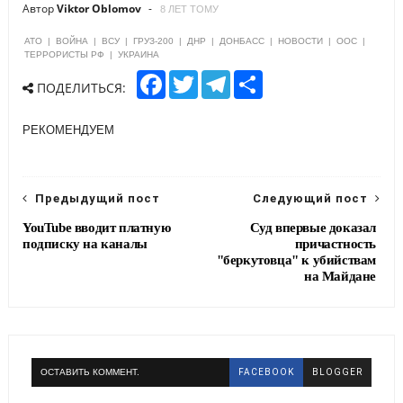
Автор
Viktor Oblomov
8 ЛЕТ ТОМУ
АТО
|
ВОЙНА
|
ВСУ
|
ГРУЗ-200
|
ДНР
|
ДОНБАСС
|
НОВОСТИ
|
ООС
|
ТЕРРОРИСТЫ РФ
|
УКРАИНА
F
T
T
S
ПОДЕЛИТЬСЯ:
a
w
e
h
c
i
l
a
e
t
e
r
РЕКОМЕНДУЕМ
b
t
g
e
o
e
r
o
r
a
k
m
Предыдущий пост
Следующий пост
YouTube вводит платную
Суд впервые доказал
подписку на каналы
причастность
"беркутовца" к убийствам
на Майдане
ОСТАВИТЬ КОММЕНТ.
FACEBOOK
BLOGGER