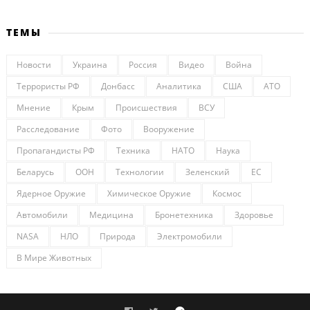
ТЕМЫ
Новости
Украина
Россия
Видео
Война
Террористы РФ
Донбасс
Аналитика
США
АТО
Мнение
Крым
Происшествия
ВСУ
Расследование
Фото
Вооружение
Пропагандисты РФ
Техника
НАТО
Наука
Беларусь
ООН
Технологии
Зеленский
ЕС
Ядерное Оружие
Химическое Оружие
Космос
Автомобили
Медицина
Бронетехника
Здоровье
NASA
НЛО
Природа
Электромобили
В Мире Животных