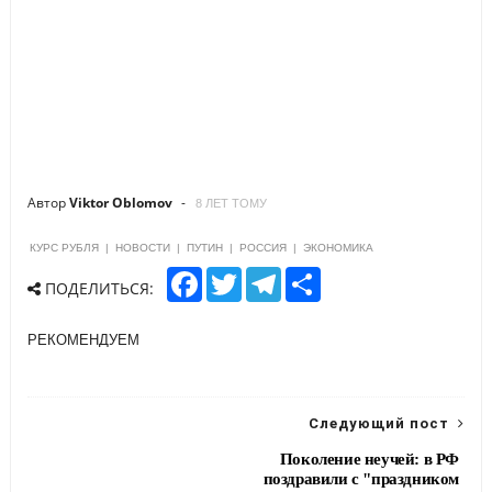
Автор
Viktor Oblomov
8 ЛЕТ ТОМУ
КУРС РУБЛЯ
|
НОВОСТИ
|
ПУТИН
|
РОССИЯ
|
ЭКОНОМИКА
F
T
T
S
ПОДЕЛИТЬСЯ:
a
w
e
h
c
i
l
a
e
t
e
r
РЕКОМЕНДУЕМ
b
t
g
e
o
e
r
o
r
a
k
m
Следующий пост
Поколение неучей: в РФ
поздравили с "праздником