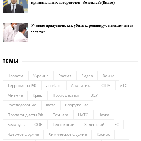
криминальных авторитетов - Зеленский (Видео)
Ученые придумали, как убить коронавирус меньше чем за
секунду
ТЕМЫ
Новости
Украина
Россия
Видео
Война
Террористы РФ
Донбасс
Аналитика
США
АТО
Мнение
Крым
Происшествия
ВСУ
Расследование
Фото
Вооружение
Пропагандисты РФ
Техника
НАТО
Наука
Беларусь
ООН
Технологии
Зеленский
ЕС
Ядерное Оружие
Химическое Оружие
Космос