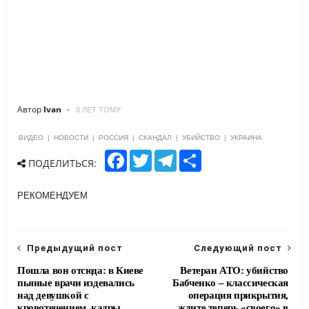
Автор
Ivan
8 ЛЕТ ТОМУ
ВИДЕО
|
НОВОСТИ
|
РОССИЯ
|
СКАНДАЛ
|
УБИЙСТВО
|
УКРАИНА
F
T
T
S
ПОДЕЛИТЬСЯ:
a
w
e
h
c
i
l
a
e
t
e
r
РЕКОМЕНДУЕМ
b
t
g
e
o
e
r
o
r
a
k
m
Предыдущий пост
Следующий пост
Пошла вон отсюда: в Киеве
Ветеран АТО: убийство
пьяные врачи издевались
Бабченко – классическая
над девушкой с
операция прикрытия,
кровотечением, кадры
ждите теперь «своего» в