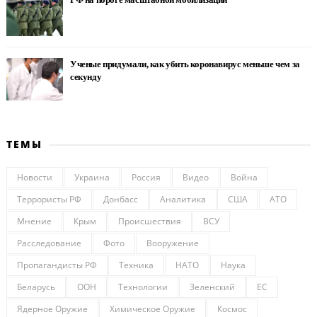
Ученые придумали, как убить коронавирус меньше чем за
секунду
ТЕМЫ
Новости
Украина
Россия
Видео
Война
Террористы РФ
Донбасс
Аналитика
США
АТО
Мнение
Крым
Происшествия
ВСУ
Расследование
Фото
Вооружение
Пропагандисты РФ
Техника
НАТО
Наука
Беларусь
ООН
Технологии
Зеленский
ЕС
Ядерное Оружие
Химическое Оружие
Космос