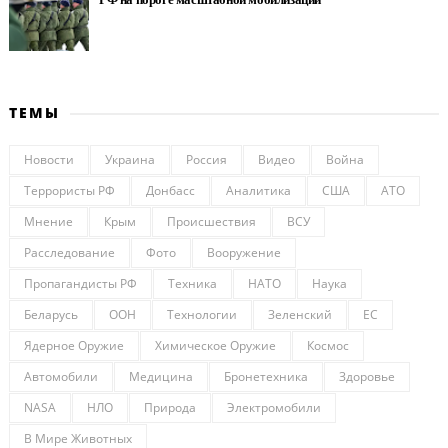
ТЕМЫ
Новости
Украина
Россия
Видео
Война
Террористы РФ
Донбасс
Аналитика
США
АТО
Мнение
Крым
Происшествия
ВСУ
Расследование
Фото
Вооружение
Пропагандисты РФ
Техника
НАТО
Наука
Беларусь
ООН
Технологии
Зеленский
ЕС
Ядерное Оружие
Химическое Оружие
Космос
Автомобили
Медицина
Бронетехника
Здоровье
NASA
НЛО
Природа
Электромобили
В Мире Животных