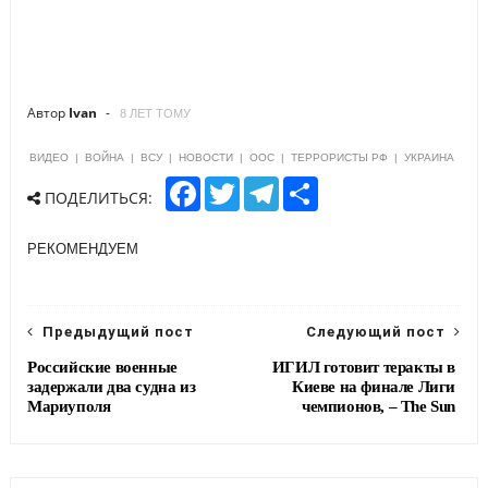
Автор
Ivan
8 ЛЕТ ТОМУ
ВИДЕО
|
ВОЙНА
|
ВСУ
|
НОВОСТИ
|
ООС
|
ТЕРРОРИСТЫ РФ
|
УКРАИНА
F
T
T
S
ПОДЕЛИТЬСЯ:
a
w
e
h
c
i
l
a
e
t
e
r
РЕКОМЕНДУЕМ
b
t
g
e
o
e
r
o
r
a
k
m
Предыдущий пост
Следующий пост
Российские военные
ИГИЛ готовит теракты в
задержали два судна из
Киеве на финале Лиги
Мариуполя
чемпионов, – The Sun