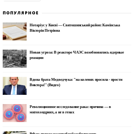
ПОПУЛЯРНОЕ
Нотаріус у Києві — Святошинський район: Камінська
Вікторія Петрівна
Новая угроза: В реакторе ЧАЭС возобновились ядерные
реакции
Вдова брата Медведчука: "на коленях просила - прости
Виктора!" (Видео)
Революционное исследование рака: причина — в
митохондриях, а не в генах
РФ на пороге масштабной мобилизации