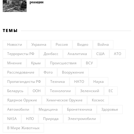
реакции
ТЕМЫ
Новости
Украина
Россия
Видео
Война
Террористы РФ
Донбасс
Аналитика
США
АТО
Мнение
Крым
Происшествия
ВСУ
Расследование
Фото
Вооружение
Пропагандисты РФ
Техника
НАТО
Наука
Беларусь
ООН
Технологии
Зеленский
ЕС
Ядерное Оружие
Химическое Оружие
Космос
Автомобили
Медицина
Бронетехника
Здоровье
NASA
НЛО
Природа
Электромобили
В Мире Животных