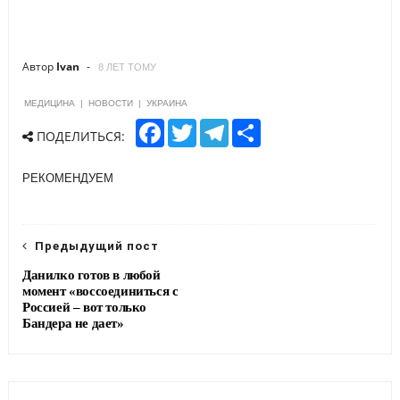
Автор
Ivan
8 ЛЕТ ТОМУ
МЕДИЦИНА
|
НОВОСТИ
|
УКРАИНА
F
T
T
S
ПОДЕЛИТЬСЯ:
a
w
e
h
c
i
l
a
e
t
e
r
РЕКОМЕНДУЕМ
b
t
g
e
o
e
r
o
r
a
k
m
Предыдущий пост
Данилко готов в любой
момент «воссоединиться с
Россией – вот только
Бандера не дает»