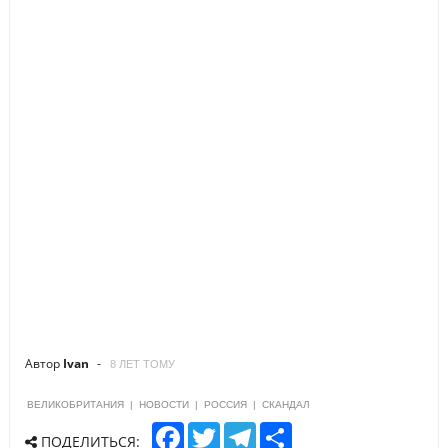
Автор
Ivan
8 ЛЕТ ТОМУ
ВЕЛИКОБРИТАНИЯ
|
НОВОСТИ
|
РОССИЯ
|
СКАНДАЛ
F
T
T
S
ПОДЕЛИТЬСЯ:
a
w
e
h