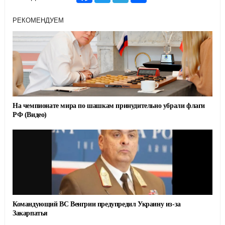
c
i
l
a
e
t
e
r
РЕКОМЕНДУЕМ
b
t
g
e
o
e
r
o
r
a
k
m
На чемпионате мира по шашкам принудительно убрали флаги
РФ (Видео)
Командующий ВС Венгрии предупредил Украину из-за
Закарпатья