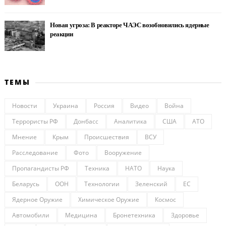
Новая угроза: В реакторе ЧАЭС возобновились ядерные
реакции
ТЕМЫ
Новости
Украина
Россия
Видео
Война
Террористы РФ
Донбасс
Аналитика
США
АТО
Мнение
Крым
Происшествия
ВСУ
Расследование
Фото
Вооружение
Пропагандисты РФ
Техника
НАТО
Наука
Беларусь
ООН
Технологии
Зеленский
ЕС
Ядерное Оружие
Химическое Оружие
Космос
Автомобили
Медицина
Бронетехника
Здоровье