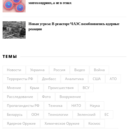
митохондриях, а не в генах
Новая угроза: В реакторе ЧАЭС возобновились ядерные
реакции
ТЕМЫ
Новости
Украина
Россия
Видео
Война
Террористы РФ
Донбасс
Аналитика
США
АТО
Мнение
Крым
Происшествия
ВСУ
Расследование
Фото
Вооружение
Пропагандисты РФ
Техника
НАТО
Наука
Беларусь
ООН
Технологии
Зеленский
ЕС
Ядерное Оружие
Химическое Оружие
Космос