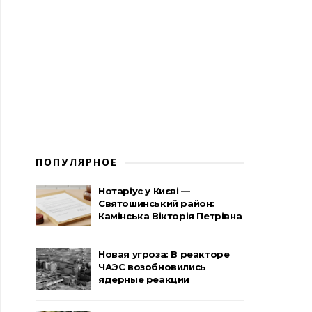
ПОПУЛЯРНОЕ
Нотаріус у Києві —
Святошинський район:
Камінська Вікторія Петрівна
Новая угроза: В реакторе
ЧАЭС возобновились
ядерные реакции