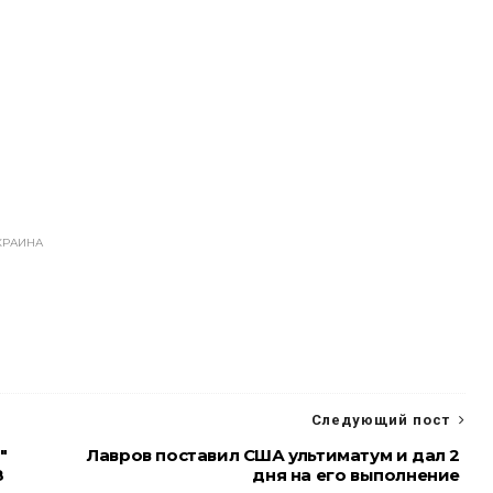
КРАИНА
Следующий пост
"
Лавров поставил США ультиматум и дал 2
8
дня на его выполнение