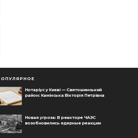
ПОПУЛЯРНОЕ
Нотаріус у Києві — Святошинський
район: Камінська Вікторія Петрівна
Новая угроза: В реакторе ЧАЭС
возобновились ядерные реакции