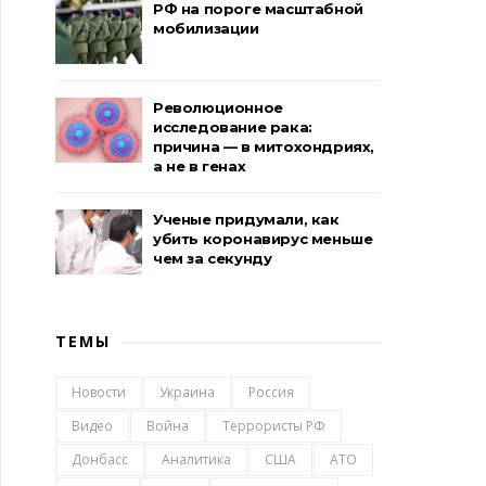
РФ на пороге масштабной
мобилизации
Революционное
исследование рака:
причина — в митохондриях,
а не в генах
Ученые придумали, как
убить коронавирус меньше
чем за секунду
ТЕМЫ
Новости
Украина
Россия
Видео
Война
Террористы РФ
Донбасс
Аналитика
США
АТО