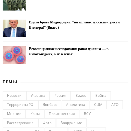
Вдова брата Медведчука: "на коленях просила - прости
Виктора!" (Видео)
Революционное исследование рака: причина — в
митохондриях, а не в генах
ТЕМЫ
Новости
Украина
Россия
Видео
Война
Террористы РФ
Донбасс
Аналитика
США
АТО
Мнение
Крым
Происшествия
ВСУ
Расследование
Фото
Вооружение