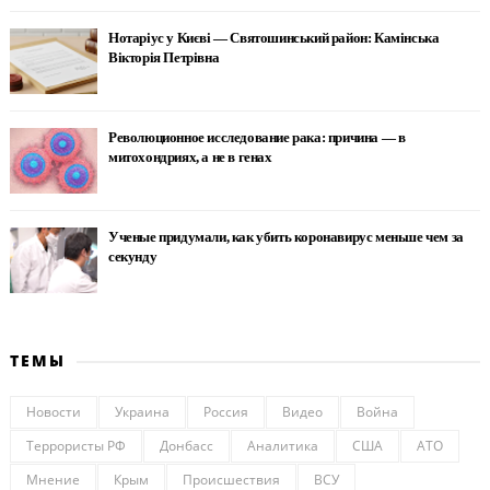
Нотаріус у Києві — Святошинський район: Камінська
Вікторія Петрівна
Революционное исследование рака: причина — в
митохондриях, а не в генах
Ученые придумали, как убить коронавирус меньше чем за
секунду
ТЕМЫ
Новости
Украина
Россия
Видео
Война
Террористы РФ
Донбасс
Аналитика
США
АТО
Мнение
Крым
Происшествия
ВСУ