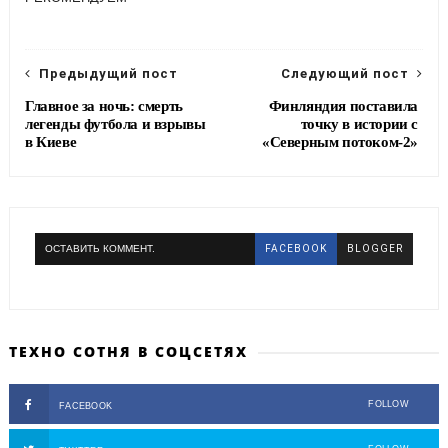
b
t
g
e
o
e
r
o
r
a
k
m
Предыдущий пост
Следующий пост
Главное за ночь: смерть
Финляндия поставила
легенды футбола и взрывы
точку в истории с
в Киеве
«Северным потоком-2»
ОСТАВИТЬ КОММЕНТ.
FACEBOOK
BLOGGER
ТЕХНО СОТНЯ В СОЦСЕТЯХ
FOLLOW
FACEBOOK