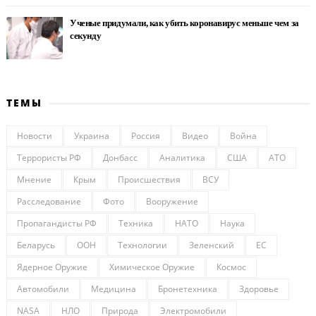
Ученые придумали, как убить коронавирус меньше чем за
секунду
ТЕМЫ
Новости
Украина
Россия
Видео
Война
Террористы РФ
Донбасс
Аналитика
США
АТО
Мнение
Крым
Происшествия
ВСУ
Расследование
Фото
Вооружение
Пропагандисты РФ
Техника
НАТО
Наука
Беларусь
ООН
Технологии
Зеленский
ЕС
Ядерное Оружие
Химическое Оружие
Космос
Автомобили
Медицина
Бронетехника
Здоровье
NASA
НЛО
Природа
Электромобили