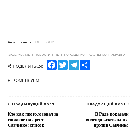
Автор
Ivan
8 ЛЕТ ТОМУ
ЗАДЕРЖАНИЕ
|
НОВОСТИ
|
ПЕТР ПОРОШЕНКО
|
САВЧЕНКО
|
УКРАИНА
F
T
T
S
ПОДЕЛИТЬСЯ:
a
w
e
h
c
i
l
a
e
t
e
r
РЕКОМЕНДУЕМ
b
t
g
e
o
e
r
o
r
a
k
m
Предыдущий пост
Следующий пост
Кто как проголосовал за
В Раде показали
согласие на арест
видеодоказательства
Савченко: список
против Савченко