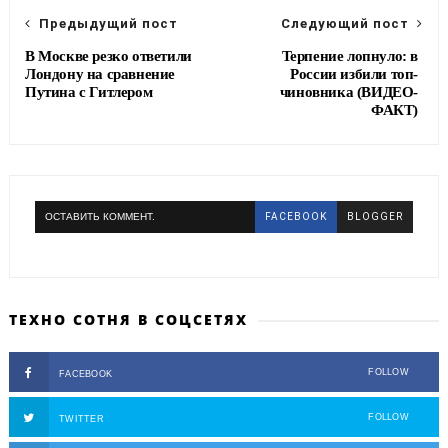
k
m
Предыдущий пост
Следующий пост
В Москве резко ответили
Терпение лопнуло: в
Лондону на сравнение
России избили топ-
Путина с Гитлером
чиновника (ВИДЕО-
ФАКТ)
ОСТАВИТЬ КОММЕНТ.
FACEBOOK
BLOGGER
ТЕХНО СОТНЯ В СОЦСЕТЯХ
FOLLOW
FACEBOOK
FOLLOW
TWITTER