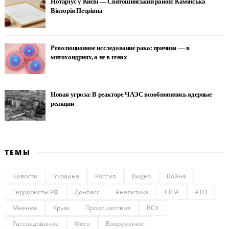
Нотаріус у Києві — Святошинський район: Камінська
Вікторія Петрівна
Революционное исследование рака: причина — в
митохондриях, а не в генах
Новая угроза: В реакторе ЧАЭС возобновились ядерные
реакции
ТЕМЫ
Новости
Украина
Россия
Видео
Война
Террористы РФ
Донбасс
Аналитика
США
АТО
Мнение
Крым
Происшествия
ВСУ
Расследование
Фото
Вооружение