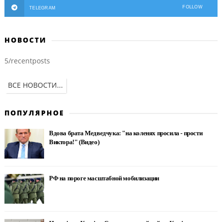
FOLLOW
TELEGRAM
НОВОСТИ
5/recentposts
ВСЕ НОВОСТИ...
ПОПУЛЯРНОЕ
Вдова брата Медведчука: "на коленях просила - прости
Виктора!" (Видео)
РФ на пороге масштабной мобилизации