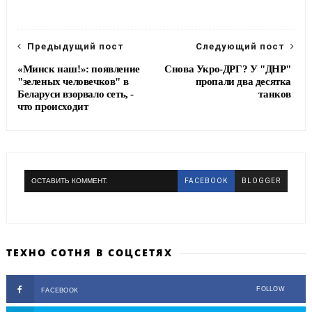
o
e
r
o
r
a
k
m
Предыдущий пост
Следующий пост
«Минск наш!»: появление
Снова Укро-ДРГ? У "ДНР"
"зеленых человечков" в
пропали два десятка
Беларуси взорвало сеть, -
танков
что происходит
ОСТАВИТЬ КОММЕНТ.
FACEBOOK
BLOGGER
ТЕХНО СОТНЯ В СОЦСЕТЯХ
FOLLOW
FACEBOOK