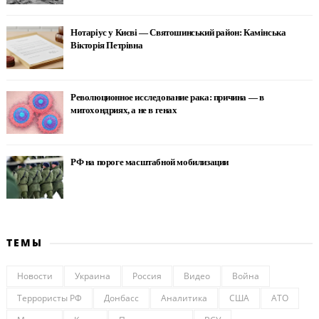
Нотаріус у Києві — Святошинський район: Камінська
Вікторія Петрівна
Революционное исследование рака: причина — в
митохондриях, а не в генах
РФ на пороге масштабной мобилизации
ТЕМЫ
Новости
Украина
Россия
Видео
Война
Террористы РФ
Донбасс
Аналитика
США
АТО