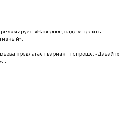
 резюмирует: «Наверное, надо устроить
ативный».
емьева предлагает вариант попроще: «Давайте,
о»…