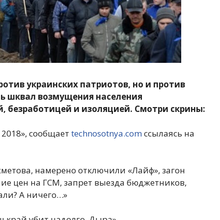
ротив украинских патриотов, но и против
ть шквал возмущения населения
, безработицей и изоляцией. Смотри скрины:
– 2018», сообщает
technosotnya.com
ссылаясь на
хметова, намерено отключили «Лайф», загон
ие цен на ГСМ, запрет выезда бюджетников,
али? А ничего…»
 край убит надолго. Дыра».