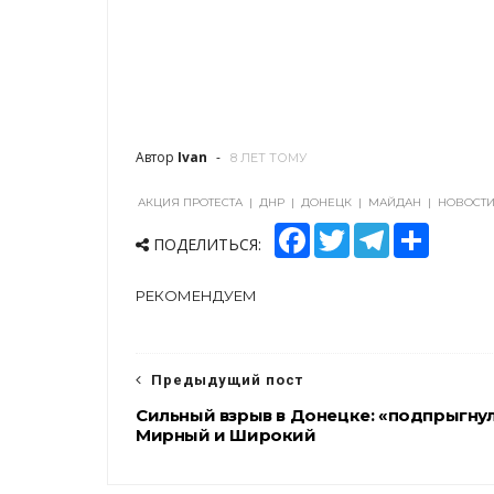
Автор
Ivan
8 ЛЕТ ТОМУ
АКЦИЯ ПРОТЕСТА
|
ДНР
|
ДОНЕЦК
|
МАЙДАН
|
НОВОСТ
F
T
T
S
ПОДЕЛИТЬСЯ:
a
w
e
h
c
i
l
a
e
t
e
r
РЕКОМЕНДУЕМ
b
t
g
e
o
e
r
o
r
a
k
m
Предыдущий пост
Сильный взрыв в Донецке: «подпрыгну
Мирный и Широкий