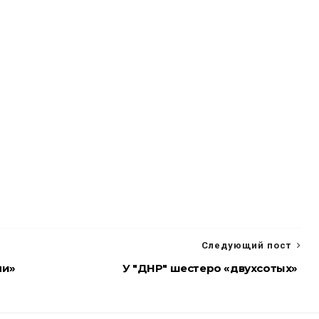
И
Следующий пост
ли»
У "ДНР" шестеро «двухсотых»