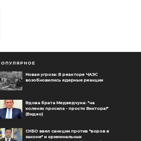
ПОПУЛЯРНОЕ
Новая угроза: В реакторе ЧАЭС
возобновились ядерные реакции
Вдова брата Медведчука: "на
коленях просила - прости Виктора!"
(Видео)
СНБО ввел санкции против "воров в
законе" и криминальных