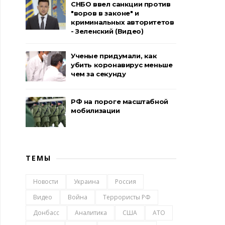
СНБО ввел санкции против
"воров в законе" и
криминальных авторитетов
- Зеленский (Видео)
Ученые придумали, как
убить коронавирус меньше
чем за секунду
РФ на пороге масштабной
мобилизации
ТЕМЫ
Новости
Украина
Россия
Видео
Война
Террористы РФ
Донбасс
Аналитика
США
АТО