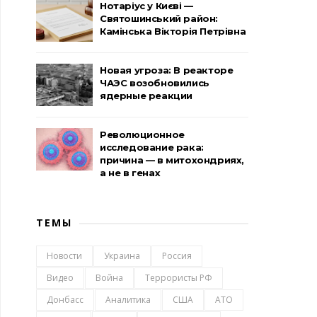
Нотаріус у Києві —
Святошинський район:
Камінська Вікторія Петрівна
Новая угроза: В реакторе
ЧАЭС возобновились
ядерные реакции
Революционное
исследование рака:
причина — в митохондриях,
а не в генах
ТЕМЫ
Новости
Украина
Россия
Видео
Война
Террористы РФ
Донбасс
Аналитика
США
АТО