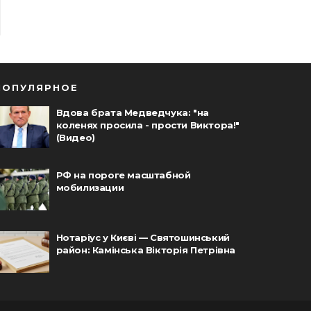
ПОПУЛЯРНОЕ
Вдова брата Медведчука: "на
коленях просила - прости Виктора!"
(Видео)
РФ на пороге масштабной
мобилизации
Нотаріус у Києві — Святошинський
район: Камінська Вікторія Петрівна