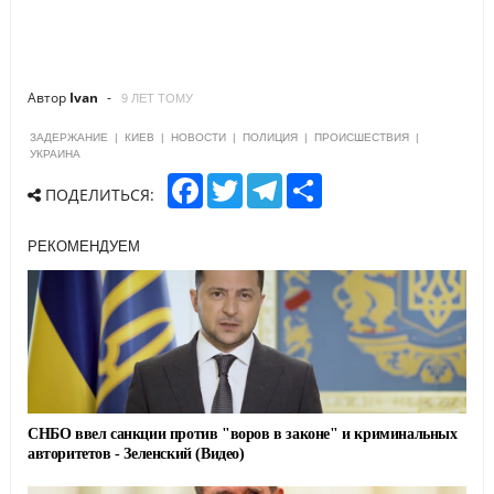
Автор
Ivan
9 ЛЕТ ТОМУ
ЗАДЕРЖАНИЕ
|
КИЕВ
|
НОВОСТИ
|
ПОЛИЦИЯ
|
ПРОИСШЕСТВИЯ
|
УКРАИНА
F
T
T
S
ПОДЕЛИТЬСЯ:
a
w
e
h
c
i
l
a
e
t
e
r
РЕКОМЕНДУЕМ
b
t
g
e
o
e
r
o
r
a
k
m
СНБО ввел санкции против "воров в законе" и криминальных
авторитетов - Зеленский (Видео)