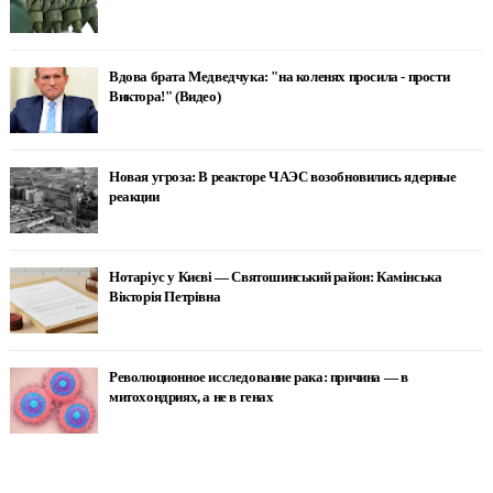
Вдова брата Медведчука: "на коленях просила - прости
Виктора!" (Видео)
Новая угроза: В реакторе ЧАЭС возобновились ядерные
реакции
Нотаріус у Києві — Святошинський район: Камінська
Вікторія Петрівна
Революционное исследование рака: причина — в
митохондриях, а не в генах