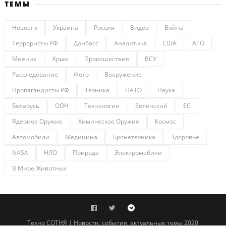
ТЕМЫ
Новости
Украина
Россия
Видео
Война
Террористы РФ
Донбасс
Аналитика
США
АТО
Мнение
Крым
Происшествия
ВСУ
Расследование
Фото
Вооружение
Пропагандисты РФ
Техника
НАТО
Наука
Беларусь
ООН
Технологии
Зеленский
ЕС
Ядерное Оружие
Химическое Оружие
Космос
Автомобили
Медицина
Бронетехника
Здоровье
NASA
НЛО
Природа
Электромобили
В Мире Животных
Техно СОТНЯ | Новости, события, актуальные темы 2020