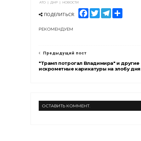
АТО
|
ДНР
|
НОВОСТИ
F
T
T
S
ПОДЕЛИТЬСЯ:
a
w
e
h
c
i
l
a
e
t
e
r
РЕКОМЕНДУЕМ
b
t
g
e
o
e
r
o
r
a
k
m
Предыдущий пост
"Трамп потрогал Владимира" и другие
искрометные карикатуры на злобу дня
ОСТАВИТЬ КОММЕНТ.