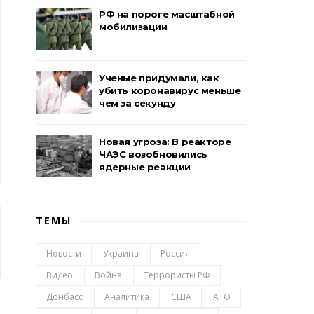
РФ на пороге масштабной
мобилизации
Ученые придумали, как
убить коронавирус меньше
чем за секунду
Новая угроза: В реакторе
ЧАЭС возобновились
ядерные реакции
ТЕМЫ
Новости
Украина
Россия
Видео
Война
Террористы РФ
Донбасс
Аналитика
США
АТО