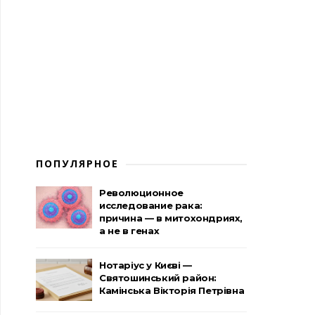
ПОПУЛЯРНОЕ
Революционное
исследование рака:
причина — в митохондриях,
а не в генах
Нотаріус у Києві —
Святошинський район:
Камінська Вікторія Петрівна