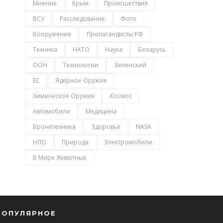
Мнение
Крым
Происшествия
ВСУ
Расследование
Фото
Вооружение
Пропагандисты РФ
Техника
НАТО
Наука
Беларусь
ООН
Технологии
Зеленский
ЕС
Ядерное Оружие
Химическое Оружие
Космос
Автомобили
Медицина
Бронетехника
Здоровье
NASA
НЛО
Природа
Электромобили
В Мире Животных
ПОПУЛЯРНОЕ