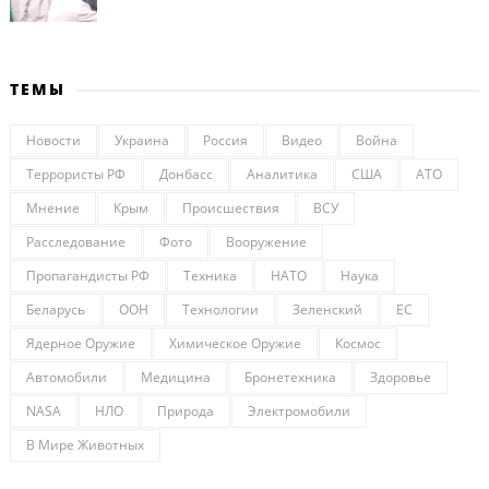
ТЕМЫ
Новости
Украина
Россия
Видео
Война
Террористы РФ
Донбасс
Аналитика
США
АТО
Мнение
Крым
Происшествия
ВСУ
Расследование
Фото
Вооружение
Пропагандисты РФ
Техника
НАТО
Наука
Беларусь
ООН
Технологии
Зеленский
ЕС
Ядерное Оружие
Химическое Оружие
Космос
Автомобили
Медицина
Бронетехника
Здоровье
NASA
НЛО
Природа
Электромобили
В Мире Животных