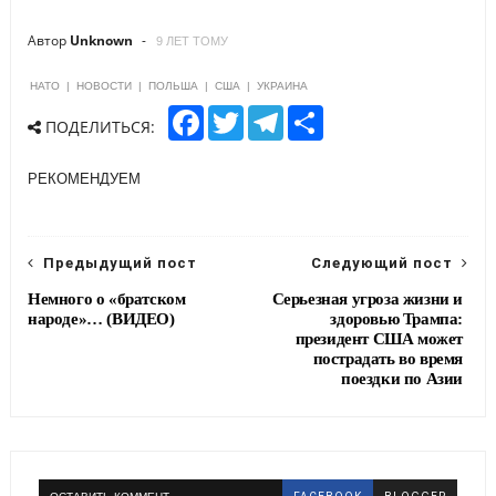
Автор
Unknown
9 ЛЕТ ТОМУ
НАТО
|
НОВОСТИ
|
ПОЛЬША
|
США
|
УКРАИНА
F
T
T
S
ПОДЕЛИТЬСЯ:
a
w
e
h
c
i
l
a
e
t
e
r
РЕКОМЕНДУЕМ
b
t
g
e
o
e
r
o
r
a
k
m
Предыдущий пост
Следующий пост
Немного о «братском
Серьезная угроза жизни и
народе»… (ВИДЕО)
здоровью Трампа:
президент США может
пострадать во время
поездки по Азии