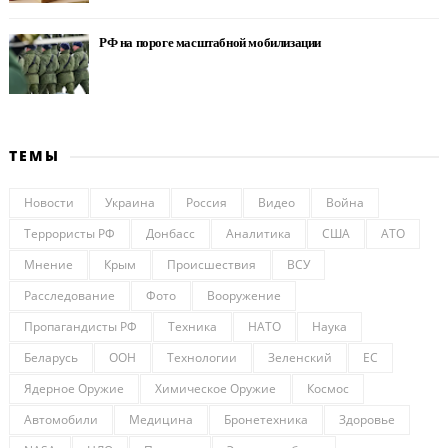
РФ на пороге масштабной мобилизации
ТЕМЫ
Новости
Украина
Россия
Видео
Война
Террористы РФ
Донбасс
Аналитика
США
АТО
Мнение
Крым
Происшествия
ВСУ
Расследование
Фото
Вооружение
Пропагандисты РФ
Техника
НАТО
Наука
Беларусь
ООН
Технологии
Зеленский
ЕС
Ядерное Оружие
Химическое Оружие
Космос
Автомобили
Медицина
Бронетехника
Здоровье