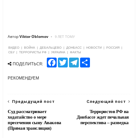
Автор
Viktor Oblomov
9 ЛЕТ ТОМУ
ВИДЕО
|
ВОЙНА
|
ДЕБАЛЬЦЕВО
|
ДОНБАСС
|
НОВОСТИ
|
РОССИЯ
|
СБУ
|
ТЕРРОРИСТЫ РФ
|
УКРАИНА
|
ФАКТЫ
F
T
T
S
ПОДЕЛИТЬСЯ:
a
w
e
h
c
i
l
a
e
t
e
r
РЕКОМЕНДУЕМ
b
t
g
e
o
e
r
o
r
a
k
m
Предыдущий пост
Следующий пост
Суд рассматривает
Террористов РФ на
ходатайство о мере
Донбассе ждет печальная
пресечения сыну Авакова
перспектива – разведка
(Прямая трансляция)